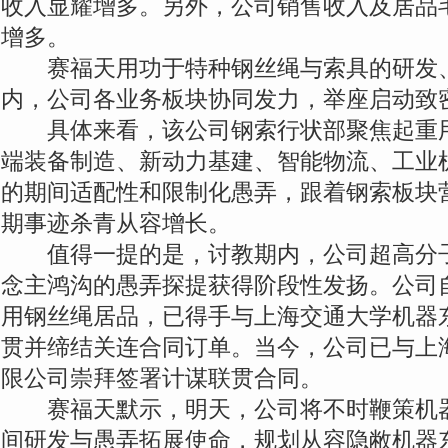
收入显耀增多。另外，公司销售收入及居品
增多。
赛福天用功于特种钢丝绳与索具的研发、
内，公司各业务板块协同发力，举座启动致
具体来看，该公司钢索行状部聚焦起重用
端装备制造、新动力基建、智能物流、工业
的期间适配性和限制化愚弄，跟着钢索板块
期事迹杀青从容增长。
值得一提的是，讨教期内，公司超高分子
念主鸿沟的愚弄探提获得阶段性发扬。公司
用钢丝绳居品，已得手与上海交通大学机器
贯并缔结关连合同订单。当今，公司已与上
限公司崇拜签署计谋联贯合同。
赛福天默示，明天，公司将不时鞭策机器
间研发与愚弄拓展使命，规划从容隐敝机器