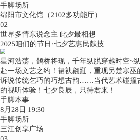
手脚场所
绵阳市文化馆（2102多功能厅）
02
世界多情东说念主 此夕最相想
2025咱们的节日·七夕艺惠民献技
星河浩荡，鹊桥将现，千年纵脱穿越时空~纵
赴一场文艺之约！裙袂翩跹，重现另楚寒巫
诉说传统乞巧的巧想古韵……当代艺术碰撞
的视听体验！七夕良辰，只待君来！
手脚本事
8月28日 19:30
手脚场所
三江创享广场
03