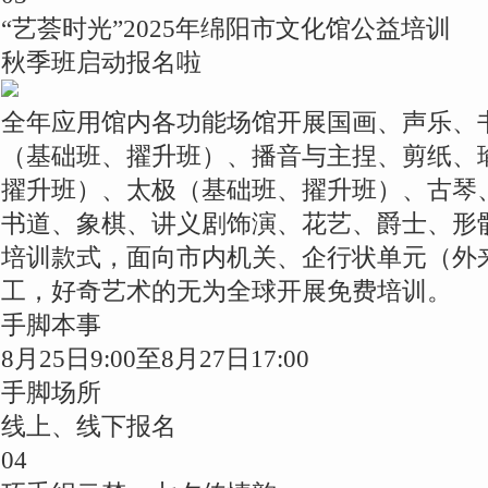
“艺荟时光”2025年绵阳市文化馆公益培训
秋季班启动报名啦
全年应用馆内各功能场馆开展国画、声乐、
（基础班、擢升班）、播音与主捏、剪纸、
擢升班）、太极（基础班、擢升班）、古琴
书道、象棋、讲义剧饰演、花艺、爵士、形骸
培训款式，面向市内机关、企行状单元（外
工，好奇艺术的无为全球开展免费培训。
手脚本事
8月25日9:00至8月27日17:00
手脚场所
线上、线下报名
04