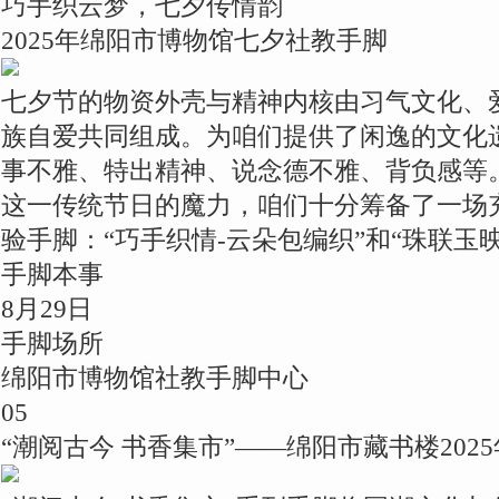
巧手织云梦，七夕传情韵
2025年绵阳市博物馆七夕社教手脚
七夕节的物资外壳与精神内核由习气文化、
族自爱共同组成。为咱们提供了闲逸的文化
事不雅、特出精神、说念德不雅、背负感等
这一传统节日的魔力，咱们十分筹备了一场
验手脚：“巧手织情-云朵包编织”和“珠联玉映
手脚本事
8月29日
手脚场所
绵阳市博物馆社教手脚中心
05
“潮阅古今 书香集市”——绵阳市藏书楼202