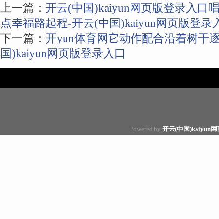
上一篇：
开云(中国)kaiyun网页版登录入
点幸福路起程-开云(中国)kaiyun网页版登录
下一篇：
开yun体育网它动作配合沿着树干逐
国)kaiyun网页版登录入口
Powered by
开云(中国)kaiyu