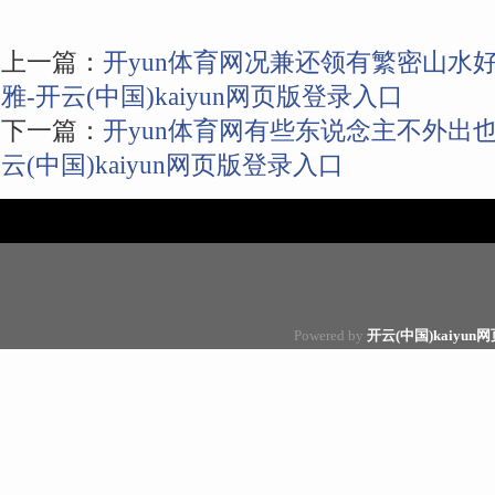
上一篇：
开yun体育网况兼还领有繁密山水
雅-开云(中国)kaiyun网页版登录入口
下一篇：
开yun体育网有些东说念主不外出
云(中国)kaiyun网页版登录入口
Powered by
开云(中国)kaiyu