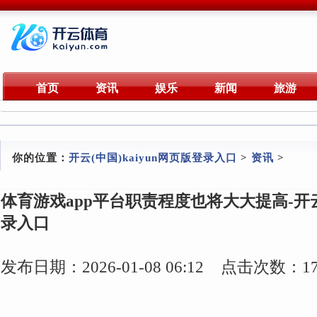
首页
资讯
娱乐
新闻
旅游
你的位置：
开云(中国)kaiyun网页版登录入口
>
资讯
>
体育游戏app平台职责程度也将大大提高-开云(
录入口
发布日期：2026-01-08 06:12 点击次数：17