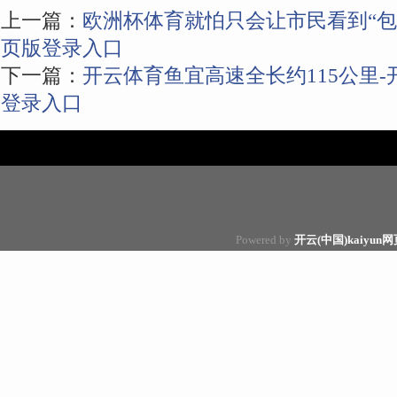
上一篇：
欧洲杯体育就怕只会让市民看到“包装”-
页版登录入口
下一篇：
开云体育鱼宜高速全长约115公里-开云
登录入口
Powered by
开云(中国)kaiyu