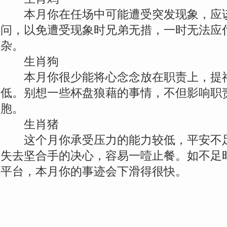
本月你在任场中可能遭受突发现象，应该
问，以免遭受现象时兄弟无措，一时无法应
杂。
生肖狗
本月你很少能将心念念放在职责上，提神
低。别想一些杯盘狼藉的事情，不但影响职
胞。
生肖猪
这个月你承受压力的能力较低，平安不足
失去坚合手的决心，容易一噎止餐。如不足时
平台，本月你的事迹会下滑得很快。