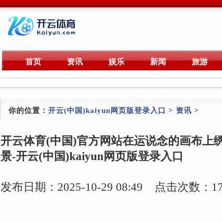
首页
资讯
娱乐
新闻
旅游
你的位置：
开云(中国)kaiyun网页版登录入口
>
资讯
>
开云体育(中国)官方网站在运说念的画布上
景-开云(中国)kaiyun网页版登录入口
发布日期：2025-10-29 08:49 点击次数：17