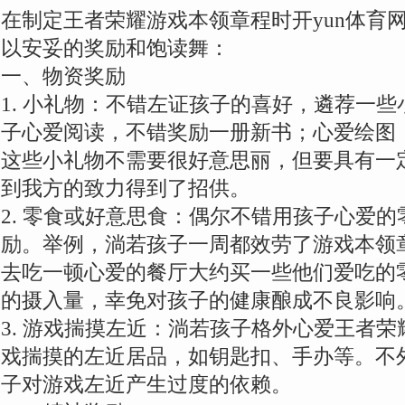
在制定王者荣耀游戏本领章程时开yun体育
以安妥的奖励和饱读舞：
一、物资奖励
1. 小礼物：不错左证孩子的喜好，遴荐一
子心爱阅读，不错奖励一册新书；心爱绘图
这些小礼物不需要很好意思丽，但要具有一
到我方的致力得到了招供。
2. 零食或好意思食：偶尔不错用孩子心爱
励。举例，淌若孩子一周都效劳了游戏本领
去吃一顿心爱的餐厅大约买一些他们爱吃的
的摄入量，幸免对孩子的健康酿成不良影响
3. 游戏揣摸左近：淌若孩子格外心爱王者
戏揣摸的左近居品，如钥匙扣、手办等。不
子对游戏左近产生过度的依赖。