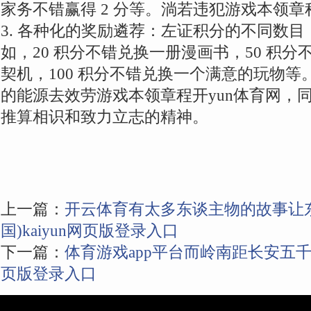
家务不错赢得 2 分等。淌若违犯游戏本领
3. 各种化的奖励遴荐：左证积分的不同数
如，20 积分不错兑换一册漫画书，50 积
契机，100 积分不错兑换一个满意的玩物
的能源去效劳游戏本领章程开yun体育网，
推算相识和致力立志的精神。
上一篇：
开云体育有太多东谈主物的故事让东
国)kaiyun网页版登录入口
下一篇：
体育游戏app平台而岭南距长安五千余里
页版登录入口