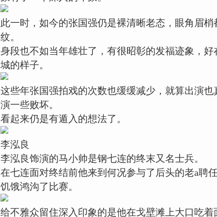
此一时，如今的张国强仍是裸清晰老态，眼角眉梢
纹。
身段也不如当年雄壮了，有很昭彰的发福迹象，好
城的样子。
这些年张国强拍戏的次数也缓缓减少，就算出演也
演一些败坏。
看起来仍是有遁入的想法了。
李泓良
李泓良饰演的马小帅是钢七连的终末又名士兵。
在七连面对终结前他来到何况参与了后头的老a聘
饥饿鸿沟了比赛。
给不雅众留住深入印象的是他在戈壁滩上大口吃着