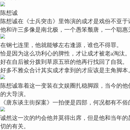
陈想诚
陈想诚在《士兵突击》里饰演的成才是戏份不亚于
他和许三多像是南北极，一个愚笨颓唐，一个聪惠
在钢七连里，他就能够左右逢源，谁也不得罪。
恰是因为这么功利心的脾性，才让成才被老a淘汰
好在自后被分拨到草原五班的他再行找回了自我。
好多不雅众合计其实成才拿到的才应该是主角脚本
陈想诚靠着这一变装在文娱圈扎稳脚跟，当今的他
的大导演。
《唐东谈主街探案》一拍便是四部，何况都有不俗
诚然这一次的约会他并莫得出席，但是他和当年的
切的有关。